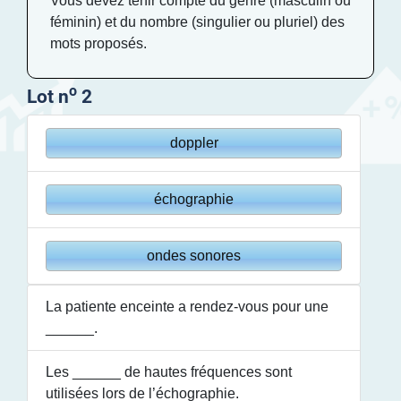
Vous devez tenir compte du genre (masculin ou
féminin) et du nombre (singulier ou pluriel) des
mots proposés.
o
Lot n
2
doppler
échographie
ondes sonores
La patiente enceinte a rendez-vous pour une
______
.
Les
______
de hautes fréquences sont
utilisées lors de l’échographie.