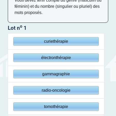
Vous devez tenir compte du genre (masculin ou
féminin) et du nombre (singulier ou pluriel) des
mots proposés.
o
Lot n
1
curiethérapie
électronthérapie
gammagraphie
radio-oncologie
tomothérapie