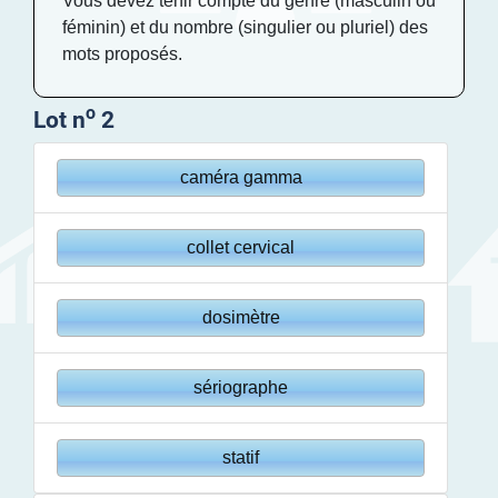
Vous devez tenir compte du genre (masculin ou
féminin) et du nombre (singulier ou pluriel) des
mots proposés.
o
Lot n
2
caméra gamma
collet cervical
dosimètre
sériographe
statif