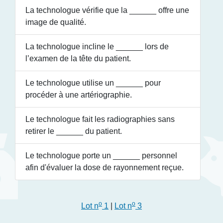
La technologue vérifie que la
______
offre une
image de qualité.
La technologue incline le
______
lors de
l’examen de la tête du patient.
Le technologue utilise un
______
pour
procéder à une artériographie.
Le technologue fait les radiographies sans
retirer le
______
du patient.
Le technologue porte un
______
personnel
afin d'évaluer la dose de rayonnement reçue.
o
o
Lot n
1
|
Lot n
3