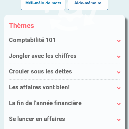
Méli-mélo de mots
Aide-mémoire
Thèmes
Comptabilité 101
budget
Jongler avec les chiffres
chiffrier
client
argent
Crouler sous les dettes
comptabilité
décaissement
comptable
dépôt
amortissement
comptable professionnel agréé
Les affaires vont bien!
encaisse
baisse
compte de banque
encaissement
créance
actif
coût
épargne
La fin de l’année financière
créancier
bénéfice
dépense
frais
crédit
croissance
bilan comptable
économie
montant
découvert
Se lancer en affaires
dividende
chiffre d’affaires
facture
opération financière
déficit
excédent
états financiers
analyse financière