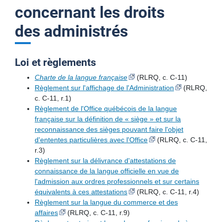
Organigramme
concernant les droits
des administrés
Membres de l’Office
Rapports
Loi et règlements
Salle de presse
Charte de la langue française
(RLRQ, c. C-11)
Règlement sur l'affichage de l'Administration
(RLRQ,
Accès à l’information et protection des renseignements
c. C-11, r.1)
personnels
Règlement de l'Office québécois de la langue
française sur la définition de « siège » et sur la
Documents liés à une demande d’accès
reconnaissance des sièges pouvant faire l'objet
d'ententes particulières avec l'Office
(RLRQ, c. C-11,
Frais et dépenses de l’organisme public
r.3)
Loi, règlements, politiques et autres documents
Règlement sur la délivrance d'attestations de
concernant les droits des administrés
connaissance de la langue officielle en vue de
Inventaire des fichiers de renseignements personnels
l'admission aux ordres professionnels et sur certains
Contrats et engagements financiers
équivalents à ces attestations
(RLRQ, c. C-11, r.4)
Règlement sur la langue du commerce et des
Déclaration de services aux citoyennes et aux citoyens
affaires
(RLRQ, c. C-11, r.9)