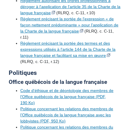
Règlement autorisant les ordres professionnels à
déroger à l'application de l'article 35 de la Charte de la
Allègement réglementaire et administratif
langue française
(RLRQ, c. C-11, r.10)
Règlement précisant la portée de l'expression « de
Politique éditoriale
façon nettement prédominante » pour l'application de
la Charte de la langue française
(RLRQ, c. C-11,
Carrière
r.11)
Règlement précisant la portée des termes et des
Avantages d’une carrière à l’Office
expressions utilisés à l'article 144 de la Charte de la
Faites partie de l’équipe
langue française et facilitant sa mise en œuvre
(RLRQ, c. C-11, r.12)
Politiques
Office québécois de la langue française
Code d'éthique et de déontologie des membres de
l'Office québécois de la langue française (PDF,
190 Ko)
Politique concernant les relations des membres de
l’Office québécois de la langue française avec les
lobbyistes (PDF, 950 Ko)
Politique concernant les relations des membres du