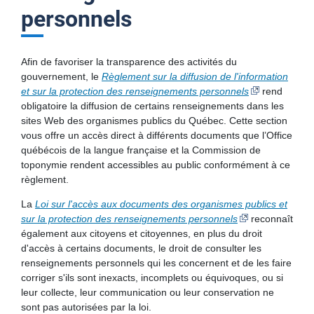
personnels
Membres de l’Office
Rapports
Afin de favoriser la transparence des activités du
Salle de presse
gouvernement, le
Règlement sur la diffusion de l'information
et sur la protection des renseignements personnels
rend
Accès à l’information et protection des renseignements
obligatoire la diffusion de certains renseignements dans les
personnels
sites Web des organismes publics du Québec. Cette section
Déclaration de services aux citoyennes et aux citoyens
Documents liés à une demande d’accès
vous offre un accès direct à différents documents que l’Office
québécois de la langue française et la Commission de
Frais et dépenses de l’organisme public
toponymie rendent accessibles au public conformément à ce
Allègement réglementaire et administratif
Loi, règlements, politiques et autres documents concernant
règlement.
les droits des administrés
Politique éditoriale
La
Loi sur l'accès aux documents des organismes publics et
Inventaire des fichiers de renseignements personnels
sur la protection des renseignements personnels
reconnaît
Carrière
également aux citoyens et citoyennes, en plus du droit
Contrats et engagements financiers
d'accès à certains documents, le droit de consulter les
Avantages d’une carrière à l’Office
renseignements personnels qui les concernent et de les faire
corriger s'ils sont inexacts, incomplets ou équivoques, ou si
Faites partie de l’équipe
leur collecte, leur communication ou leur conservation ne
sont pas autorisées par la loi.