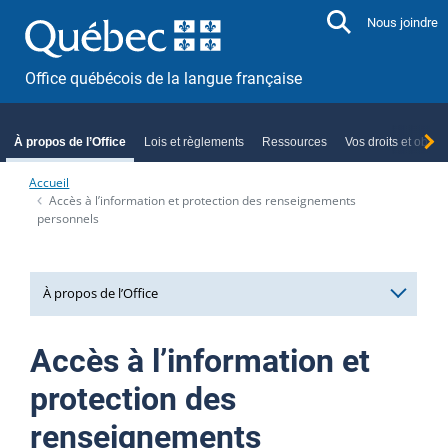
Aller directement au contenu
Nous joindre
Office québécois de la langue française
À propos de l’Office
Lois et règlements
Ressources
Vos droits et oblig
Accueil
Accès à l’information et protection des renseignements
personnels
À propos de l’Office
Mission et rôle
Accès à l’information et
Planification stratégique
protection des
Organigramme
renseignements