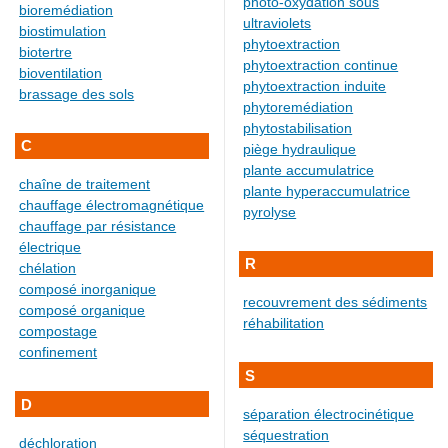
photo-oxydation sous
bioremédiation
ultraviolets
biostimulation
phytoextraction
biotertre
phytoextraction continue
bioventilation
phytoextraction induite
brassage des sols
phytoremédiation
phytostabilisation
C
piège hydraulique
plante accumulatrice
chaîne de traitement
plante hyperaccumulatrice
chauffage électromagnétique
pyrolyse
chauffage par résistance
électrique
R
chélation
composé inorganique
recouvrement des sédiments
composé organique
réhabilitation
compostage
confinement
S
D
séparation électrocinétique
séquestration
déchloration