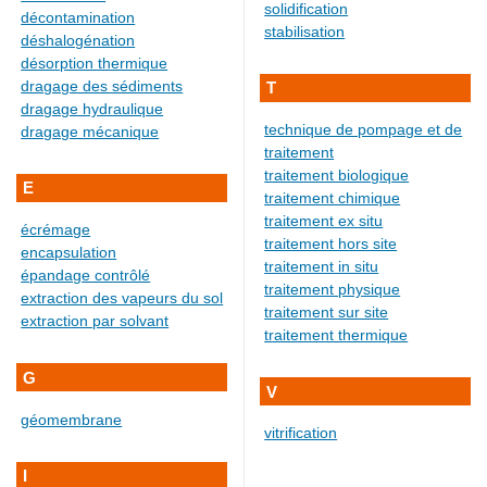
solidification
décontamination
stabilisation
déshalogénation
désorption thermique
dragage des sédiments
T
dragage hydraulique
technique de pompage et de
dragage mécanique
traitement
traitement biologique
E
traitement chimique
traitement ex situ
écrémage
traitement hors site
encapsulation
traitement in situ
épandage contrôlé
traitement physique
extraction des vapeurs du sol
traitement sur site
extraction par solvant
traitement thermique
G
V
géomembrane
vitrification
I