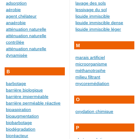
adsorption
lavage des sols
aérobie
lessivage du sol
agent chélateur
liquide immiscible
anaérobie
liquide immiscible dense
atténuation naturelle
liquide immiscible léger
atténuation naturelle
contrôlée
M
atténuation naturelle
dynamisée
marais artificiel
microorganisme
méthanotrophe
B
milieu filtrant
barbotage
mycoremédiation
barrière biologique
barrière imperméable
O
barrière perméable réactive
bioaspiration
oxydation chimique
bioaugmentation
biobarbotage
P
biodégradation
bioréacteur