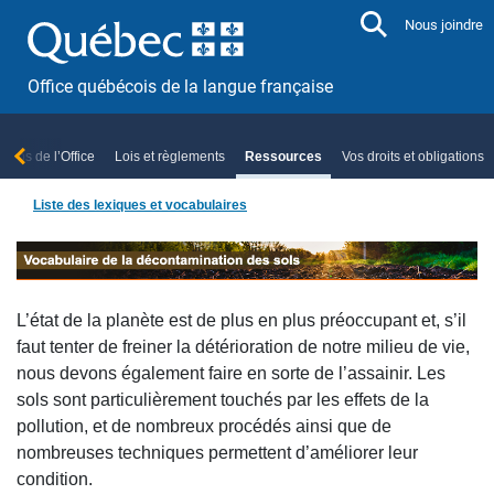
Aller directement au contenu
Nous joindre
Office québécois de la langue française
ropos de l’Office
Lois et règlements
Ressources
Vos droits et obligations
Liste des lexiques et vocabulaires
L’état de la planète est de plus en plus préoccupant et, s’il
faut tenter de freiner la détérioration de notre milieu de vie,
nous devons également faire en sorte de l’assainir. Les
sols sont particulièrement touchés par les effets de la
pollution, et de nombreux procédés ainsi que de
nombreuses techniques permettent d’améliorer leur
condition.