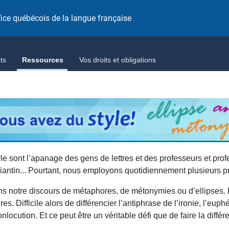
fice québécois de la langue française
ts
Ressources
Vos droits et obligations
tyle sont l’apanage des gens de lettres et des professeurs et pro
udiantin... Pourtant, nous employons quotidiennement plusieurs p
 notre discours de métaphores, de métonymies ou d’ellipses. 
. Difficile alors de différencier l’antiphrase de l’ironie, l’euph
nlocution. Et ce peut être un véritable défi que de faire la différ