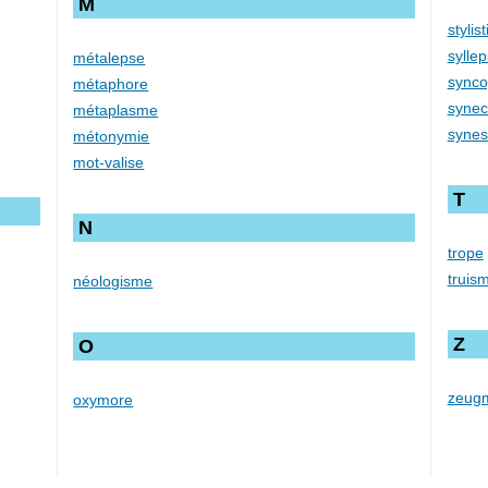
M
stylis
sylle
métalepse
sync
métaphore
syne
métaplasme
synes
métonymie
mot-valise
T
N
trope
truis
néologisme
Z
O
zeug
oxymore