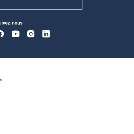
uivez-nous
té