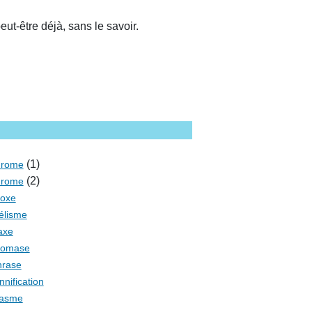
ut-être déjà, sans le savoir.
(1)
drome
(2)
drome
doxe
lélisme
axe
nomase
hrase
nnification
nasme