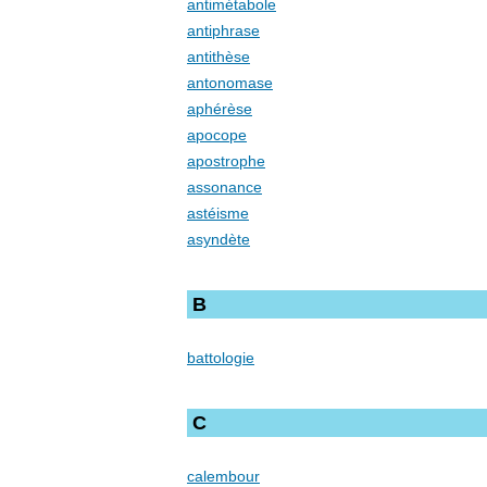
antimétabole
antiphrase
antithèse
antonomase
aphérèse
apocope
apostrophe
assonance
astéisme
asyndète
B
battologie
C
calembour