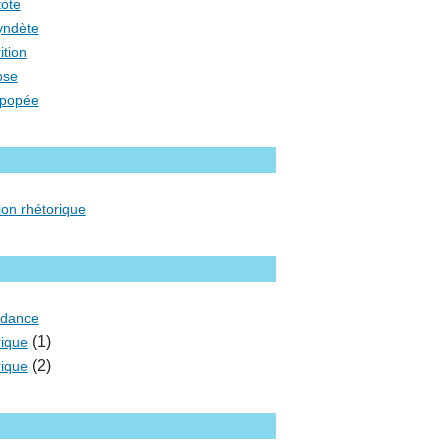
tote
yndète
ition
pse
opopée
ion rhétorique
ndance
(1)
rique
(2)
rique