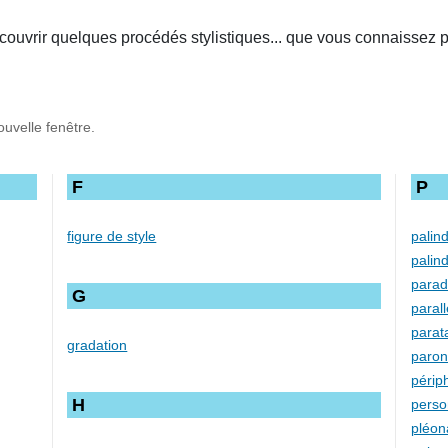
ouvrir quelques procédés stylistiques... que vous connaissez pe
ouvelle fenêtre.
F
P
figure de style
palin
palin
para
G
paral
parat
gradation
paro
périp
H
perso
pléo