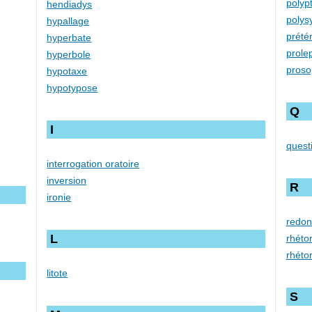
polyp
hendiadys
polys
hypallage
prétér
hyperbate
prole
hyperbole
pros
hypotaxe
hypotypose
Q
I
quest
interrogation oratoire
inversion
R
ironie
redo
L
rhéto
rhéto
litote
S