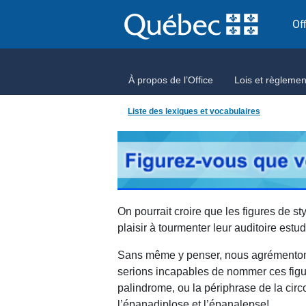
Aller directement au contenu
Of
À propos de l’Office
Lois et règlemen
Liste des lexiques et vocabulaires
On pourrait croire que les figures de s
plaisir à tourmenter leur auditoire est
Sans même y penser, nous agrémentons
serions incapables de nommer ces figures
palindrome, ou la périphrase de la circo
l’épanadiplose et l’épanalepse!