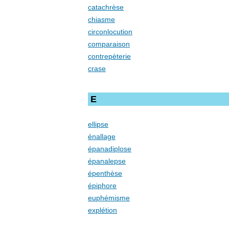
catachrèse
chiasme
circonlocution
comparaison
contrepèterie
crase
E
ellipse
énallage
épanadiplose
épanalepse
épenthèse
épiphore
euphémisme
explétion