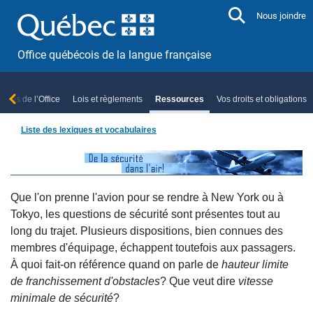
Aller directement au contenu
Nous joindre
Office québécois de la langue française
ropos de l’Office
Lois et règlements
Ressources
Vos droits et obligations
Liste des lexiques et vocabulaires
Que l'on prenne l'avion pour se rendre à New York ou à
Tokyo, les questions de sécurité sont présentes tout au
long du trajet. Plusieurs dispositions, bien connues des
membres d'équipage, échappent toutefois aux passagers.
À quoi fait-on référence quand on parle de
hauteur limite
de franchissement d'obstacles
? Que veut dire
vitesse
minimale de sécurité
?