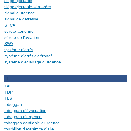
siège éjectable
siège éjectable zéro-zéro
signal d'urgence
signal de détresse
STCA
sûreté aérienne
sûreté de l'aviation
SWY
système d'arrêt
système d'arrêt d'aéronef
système d'éclairage d'urgence
T
TAC
TDP
TLS
toboggan
toboggan d'évacuation
toboggan d'urgence
toboggan gonflable d'urgence
tourbillon d'extrémité d'aile