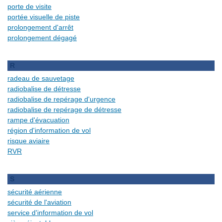
porte de visite
portée visuelle de piste
prolongement d'arrêt
prolongement dégagé
R
radeau de sauvetage
radiobalise de détresse
radiobalise de repérage d'urgence
radiobalise de repérage de détresse
rampe d'évacuation
région d'information de vol
risque aviaire
RVR
S
sécurité aérienne
sécurité de l'aviation
service d'information de vol