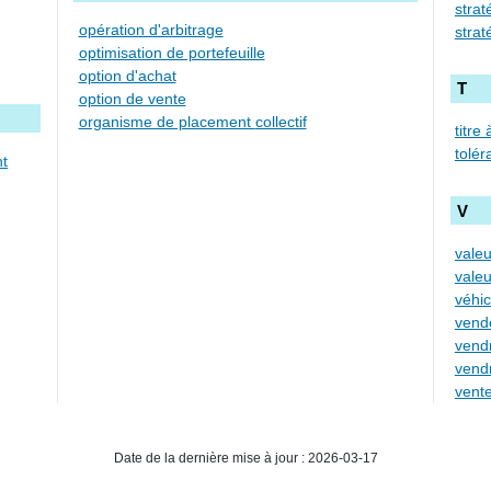
strat
opération d'arbitrage
optimisation de portefeuille
option d'achat
T
option de vente
organisme de placement collectif
titre
tolér
V
valeu
valeu
véhi
vend
vend
Date de la dernière mise à jour : 2026-03-17