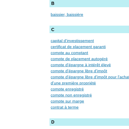
B
baissier, baissière
C
capital d'investissement
certificat de placement garanti
compte au comptant
compte de placement autogéré
compte d'épargne à intérêt élevé
compte d'épargne libre d'impôt
compte d'épargne libre d'impôt pour l'achat
d'une première propriété
compte enregistré
compte non enregistré
compte sur marge
contrat à terme
D