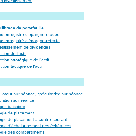
profil d'investissement
ilibrage de portefeuille
régime enregistré d'épargne-études
régime enregistré d'épargne-retraite
réinvestissement de dividendes
ition de l'actif
répartition stratégique de l'actif
répartition tactique de l'actif
spéculateur sur séance, spéculatrice sur séance
ulation sur séance
égie baissière
égie de placement
stratégie de placement à contre-courant
stratégie d'échelonnement des échéances
tégie des compartiments