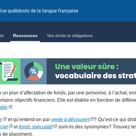
fice québécois de la langue française
ts
Ressources
Vos droits et obligations
un plan d’affectation de fonds, par une personne, à l’achat, ent
ains objectifs financiers. Elle est établie en fonction de différ
ille
.
e
et qu’entend-on par
vente à découvert
? Qu’est-ce qui dis
ciel
et
fonds spéculatif
sont-ils des synonymes? Trouvez le
es de placement.