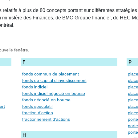
relatifs à plus de 80 concepts portant sur différentes stratégies
du ministère des Finances, de BMO Groupe financier, de HEC Mon
ntréal.
ouvelle fenêtre.
F
P
fonds commun de placement
plac
fonds de capital d'investissement
place
fonds indiciel
plac
fonds indiciel négocié en bourse
plac
fonds négocié en bourse
 à découvert
fonds spéculatif
place
fraction d'action
plac
fractionnement d'actions
porte
porte
porte
H