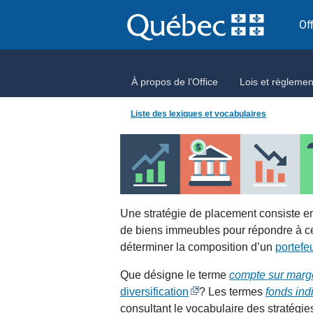
Aller directement au contenu
Of
À propos de l’Office
Lois et règlemen
Liste des lexiques et vocabulaires
Une stratégie de placement consiste en 
de biens immeubles pour répondre à cert
déterminer la composition d’un
portefeu
Que désigne le terme
compte sur marg
diversification
? Les termes
fonds indi
consultant le vocabulaire des stratégi