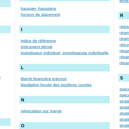
haussier, haussière
horizon de placement
R
rééqu
I
indice de référence
instrument dérivé
répart
investisseur individuel, investisseuse individuelle
L
S
liberté financière précoce
liquidation forcée des positions courtes
spéc
N
strat
strat
négociation sur marge
stra
O