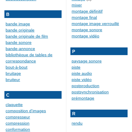
mixer
montage définitif
B
montage final
montage image verrouillé
bande image
montage sonore
bande originale
montage vidéo
bande originale de film
bande sonore
bande-annonce
P
bibliothèque de tables de
correspondance
paysage sonore
bout-à-bout
piste
bruitage
piste audio
bruiteur
piste vidéo
postproduction
postsynchronisation
C
prémontage
claquette
composition d'images
R
compresseur
compression
rendu
conformation