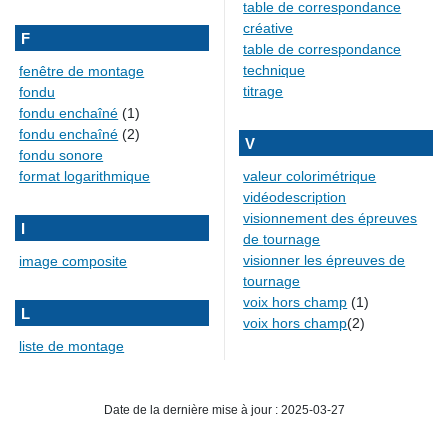
table de correspondance
créative
F
table de correspondance
technique
fenêtre de montage
titrage
fondu
fondu enchaîné
(1)
fondu enchaîné
(2)
V
fondu sonore
format logarithmique
valeur colorimétrique
vidéodescription
visionnement des épreuves
I
de tournage
visionner les épreuves de
image composite
tournage
voix hors champ
(1)
L
voix hors champ
(2)
liste de montage
Date de la dernière mise à jour : 2025-03-27