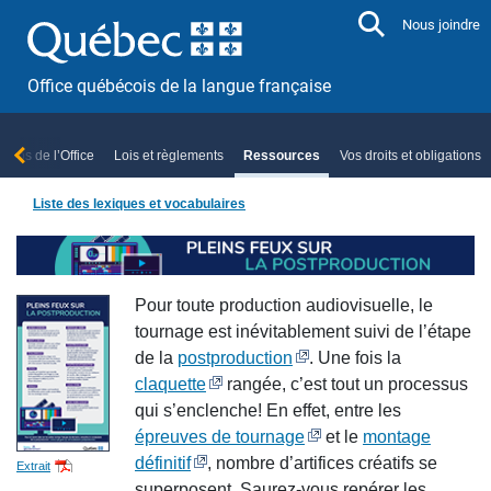
Aller directement au contenu
Nous joindre
Office québécois de la langue française
ropos de l’Office
Lois et règlements
Ressources
Vos droits et obligations
Liste des lexiques et vocabulaires
Pour toute production audiovisuelle, le
tournage est inévitablement suivi de l’étape
de la
postproduction
. Une fois la
claquette
rangée, c’est tout un processus
qui s’enclenche! En effet, entre les
épreuves de tournage
et le
montage
définitif
, nombre d’artifices créatifs se
Extrait
superposent. Saurez-vous repérer les