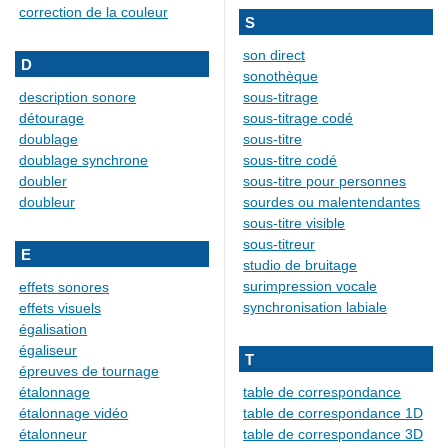
correction de la couleur
S
son direct
D
sonothèque
description sonore
sous-titrage
détourage
sous-titrage codé
doublage
sous-titre
doublage synchrone
sous-titre codé
doubler
sous-titre pour personnes
doubleur
sourdes ou malentendantes
sous-titre visible
sous-titreur
E
studio de bruitage
surimpression vocale
effets sonores
synchronisation labiale
effets visuels
égalisation
égaliseur
T
épreuves de tournage
étalonnage
table de correspondance
étalonnage vidéo
table de correspondance 1D
étalonneur
table de correspondance 3D