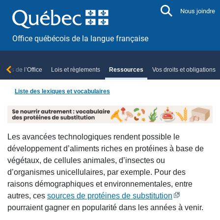
Aller directement au contenu
Nous joindre
Office québécois de la langue française
ropos de l’Office
Lois et règlements
Ressources
Vos droits et obligations
Liste des lexiques et vocabulaires
Les avancées technologiques rendent possible le
développement d’aliments riches en protéines à base de
végétaux, de cellules animales, d’insectes ou
d’organismes unicellulaires, par exemple. Pour des
raisons démographiques et environnementales, entre
autres, ces
sources de protéines de substitution
pourraient gagner en popularité dans les années à venir.