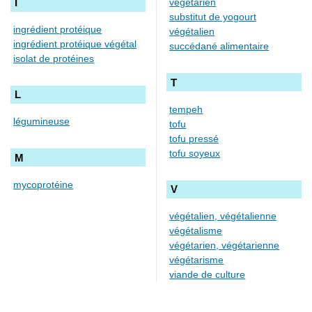
I
végétarien
substitut de yogourt
ingrédient protéique
végétalien
ingrédient protéique végétal
succédané alimentaire
isolat de protéines
T
L
tempeh
légumineuse
tofu
tofu pressé
tofu soyeux
M
mycoprotéine
V
végétalien, végétalienne
végétalisme
végétarien, végétarienne
végétarisme
viande de culture