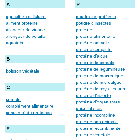
A
P
agriculture cellulaire
poudre de protéines
aliment protéiné
poudre d'insectes
allongeur de viande
protéine
allongeur de volaille
protéine alimentaire
aquafaba
protéine animale
protéine complète
protéine d'algue
B
protéine de céréale
protéine de légumineuse
boisson végétale
protéine de macroalgue
protéine de microalgue
C
protéine de soya texturée
protéine d'insecte
céréale
protéine d'organismes
complément alimentaire
unicellulaires
concentré de protéines
protéine incomplète
protéine non animale
protéine recombinante
E
protéine végétale