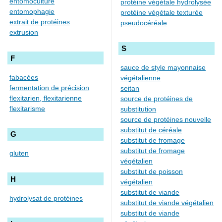
entomoculture
protéine végétale hydrolysée
entomophagie
protéine végétale texturée
extrait de protéines
pseudocéréale
extrusion
S
F
sauce de style mayonnaise
fabacées
végétalienne
fermentation de précision
seitan
flexitarien, flexitarienne
source de protéines de
flexitarisme
substitution
source de protéines nouvelle
substitut de céréale
G
substitut de fromage
substitut de fromage
gluten
végétalien
substitut de poisson
H
végétalien
substitut de viande
hydrolysat de protéines
substitut de viande végétalien
substitut de viande