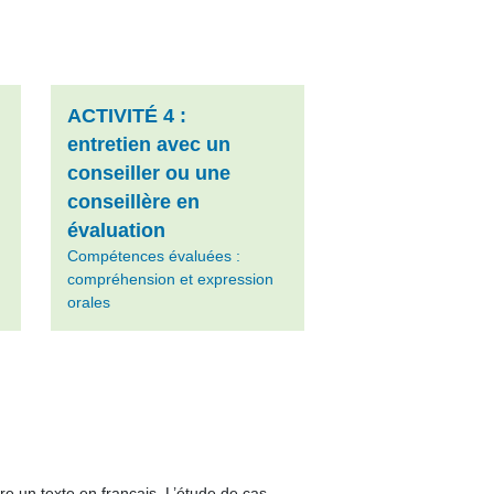
ACTIVITÉ 4 :
entretien avec un
conseiller ou une
conseillère en
évaluation
Compétences évaluées :
compréhension et expression
orales
ire un texte en français. L’étude de cas