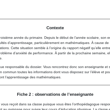
Contexte
troisième année du primaire
. Depuis le début de l’année scolaire, son
cultés d’apprentissage, particulièrement en mathématiques
. À cause de c
ations
. Cette situation semble à l’origine du rapport négatif qu’elle entr
roblème d’
anxiété
de performance. À partir de la prochaine semaine, el
e
.
ue responsable du dossier. Vous rencontrez donc son enseignante et 
n commun toutes les informations dont vous disposez sur l’élève et pour
teront l’apprentissage des mathématiques.
Fiche 2 : observations de l’enseignante
, vous reçoit dans sa classe puisque vous êtes l’orthopédagogue respo
nt au gymnase pour suivre leur cours d’éducation physique. La classe es