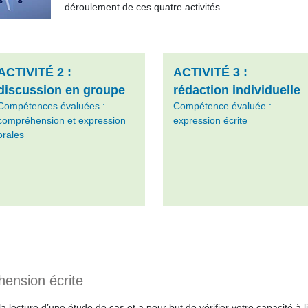
déroulement de ces quatre activités.
ACTIVITÉ 2 :
ACTIVITÉ 3 :
discussion en groupe
rédaction individuelle
Compétences évaluées :
Compétence évaluée :
compréhension et expression
expression écrite
orales
ension écrite
 lecture d’une étude de cas et a pour but de vérifier votre capacité à l