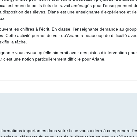
 local est muni de petits îlots de travail aménagés pour l’enseignement
la disposition des élèves. Diane est une
enseignante d’expérience
et ri
ux.
uvent les chiffres à l’écrit
. En classe, l’enseignante demande au group
és. Cette activité permet de voir qu’Ariane a beaucoup de
difficulté ave
ifie la tâche.
seignante vous avoue qu’elle aimerait avoir des
pistes d’intervention pou
ar c’est une notion particulièrement difficile pour Ariane.
 informations importantes dans votre fiche vous aidera à comprendre l’e
e
rincipaux éléments du texte lors de la discussion en groupe (2
partie 