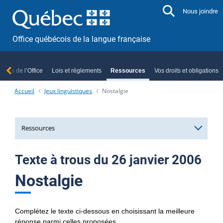
Aller directement au contenu
Nous joindre
Office québécois de la langue française
ropos de l’Office
Lois et règlements
Ressources
Vos droits et obligations
Accueil
Jeux linguistiques
Nostalgie
Ressources
Services et ressources linguistiques
Texte à trous du 26 janvier 2006
Formations et séances d’information
Nostalgie
Officialisation linguistique
Complétez le texte ci-dessous en choisissant la meilleure
Le français, au cœur de nos ambitions
Index alphabétique des termes officialisés
réponse parmi celles proposées.