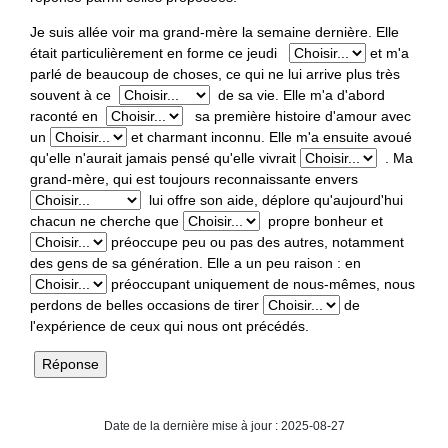
Index thématique des termes officialisés
Lexiques et vocabulaires
Protocole de visibilité
Je suis allée voir ma grand-mère la semaine dernière. Elle
Index des avis linguistiques
était particulièrement en forme ce jeudi
et m'a
Dix mots vedettes
parlé de beaucoup de choses, ce qui ne lui arrive plus très
Index des recommandations générales d’usage
souvent à ce
de sa vie. Elle m'a d'abord
raconté en
sa première histoire d'amour avec
Jeux linguistiques
Nouvelles
un
et charmant inconnu. Elle m'a ensuite avoué
qu'elle n'aurait jamais pensé qu'elle vivrait
. Ma
Données sociolinguistiques
grand-mère, qui est toujours reconnaissante envers
lui offre son aide, déplore qu'aujourd'hui
chacun ne cherche que
propre bonheur et
préoccupe peu ou pas des autres, notamment
des gens de sa génération. Elle a un peu raison : en
préoccupant uniquement de nous-mêmes, nous
perdons de belles occasions de tirer
de
l'expérience de ceux qui nous ont précédés.
Date de la dernière mise à jour : 2025-08-27