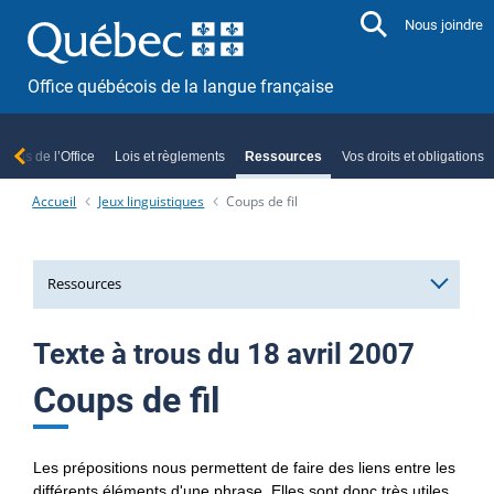
Aller directement au contenu
Nous joindre
Office québécois de la langue française
ropos de l’Office
Lois et règlements
Ressources
Vos droits et obligations
Accueil
Jeux linguistiques
Coups de fil
Ressources
Services et ressources linguistiques
Texte à trous du 18 avril 2007
Formations et séances d’information
Coups de fil
Officialisation linguistique
Les prépositions nous permettent de faire des liens entre les
Le français, au cœur de nos ambitions
Index alphabétique des termes officialisés
différents éléments d'une phrase. Elles sont donc très utiles.