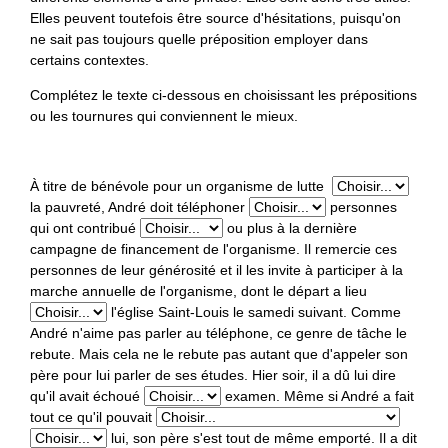
Index thématique des termes officialisés
Elles peuvent toutefois être source d'hésitations, puisqu'on
Lexiques et vocabulaires
Protocole de visibilité
ne sait pas toujours quelle préposition employer dans
Index des avis linguistiques
certains contextes.
Dix mots vedettes
Index des recommandations générales d’usage
Complétez le texte ci-dessous en choisissant les prépositions
ou les tournures qui conviennent le mieux.
Jeux linguistiques
Nouvelles
Données sociolinguistiques
À titre de bénévole pour un organisme de lutte
la pauvreté, André doit téléphoner
personnes
qui ont contribué
ou plus à la dernière
campagne de financement de l'organisme. Il remercie ces
personnes de leur générosité et il les invite à participer à la
marche annuelle de l'organisme, dont le départ a lieu
l'église Saint-Louis le samedi suivant. Comme
André n'aime pas parler au téléphone, ce genre de tâche le
rebute. Mais cela ne le rebute pas autant que d'appeler son
père pour lui parler de ses études. Hier soir, il a dû lui dire
qu'il avait échoué
examen. Même si André a fait
tout ce qu'il pouvait
lui, son père s'est tout de même emporté. Il a dit