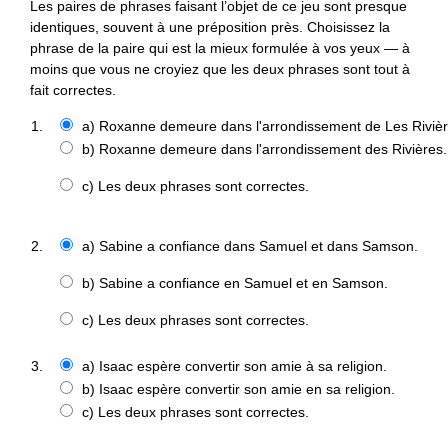
Les paires de phrases faisant l’objet de ce jeu sont presque
Index thématique des termes officialisés
identiques, souvent à une préposition près. Choisissez la
Lexiques et vocabulaires
Protocole de visibilité
Index des avis linguistiques
phrase de la paire qui est la mieux formulée à vos yeux — à
moins que vous ne croyiez que les deux phrases sont tout à
Dix mots vedettes
Index des recommandations générales d’usage
fait correctes.
Jeux linguistiques
Nouvelles
1.
a) Roxanne demeure dans l'arrondissement de Les Rivièr
b) Roxanne demeure dans l'arrondissement des Rivières.
Données sociolinguistiques
c) Les deux phrases sont correctes.
2.
a) Sabine a confiance dans Samuel et dans Samson.
b) Sabine a confiance en Samuel et en Samson.
c) Les deux phrases sont correctes.
3.
a) Isaac espère convertir son amie à sa religion.
b) Isaac espère convertir son amie en sa religion.
c) Les deux phrases sont correctes.