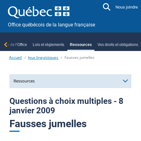
Aller directement au contenu
Nous joindre
Office québécois de la langue française
ropos de l’Office
Lois et règlements
Ressources
Vos droits et obligations
Accueil
Jeux linguistiques
Fausses jumelles
Ressources
Services et ressources linguistiques
Questions à choix multiples - 8
janvier 2009
Formations et séances d’information
Fausses jumelles
Officialisation linguistique
Le français, au cœur de nos ambitions
Index alphabétique des termes officialisés