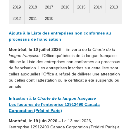
2019
2018
2017
2016
2015
2014
2013
Rapports
Salle de presse
2012
2011
2010
Accès à l’information et protection des renseignements
personnels
Ajouts à la Liste des entreprises non conformes au
processus de francisation
Déclaration de services aux citoyennes et aux citoyens
Documents liés à une demande d’accès
Montréal, le 10 juillet 2026
– En vertu de la
Charte de la
Frais et dépenses de l’organisme public
langue française
, l’Office québécois de la langue française
Allègement réglementaire et administratif
diffuse la Liste des entreprises non conformes au processus
Loi, règlements, politiques et autres documents concernant
de francisation. Les entreprises inscrites sur cette liste sont
les droits des administrés
Politique éditoriale
celles auxquelles l’Office a refusé de délivrer une attestation
Inventaire des fichiers de renseignements personnels
ou celles dont l’attestation ou le certificat a été suspendu ou
Carrière
annulé.
Contrats et engagements financiers
Avantages d’une carrière à l’Office
Infraction à la
Charte de la langue française
Les factures de l’entreprise 12912490 Canada
Faites partie de l’équipe
Corporation (Prédiré Paris)
Montréal, le 19 juin 2026 –
Le 13 mai 2026,
l’entreprise 12912490 Canada Corporation (Prédiré Paris) a