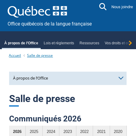
Aller directement au contenu
Nous joindre
Office québécois de la langue française
À propos de l’Office
Lois et règlements
Ressources
Vos droits et oblig
Accueil
Salle de presse
À propos de l’Office
Mission et rôle
Salle de presse
Planification stratégique
Communiqués
2026
Organigramme
Membres de l’Office
2026
2025
2024
2023
2022
2021
2020