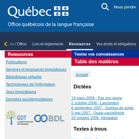
Aller directement au contenu
Nous joindre
Office québécois de la langue française
ropos de l’Office
Lois et règlements
Ressources
Vos droits et obligations
Table des matières
Publications
Services et ressources linguistiques
Accueil
Bibliothèque virtuelle
Technologies de l'information
Dictées
Jeux linguistiques
19 mars 2009 - Pas son genre
Données sociolinguistiques
2 octobre 2008 - Lancement
6 septembre 2007 - Surplus de poids
5 mai 2007 - Quasi-cacophonie
20 octobre 2006, Hésitation
Textes à trous