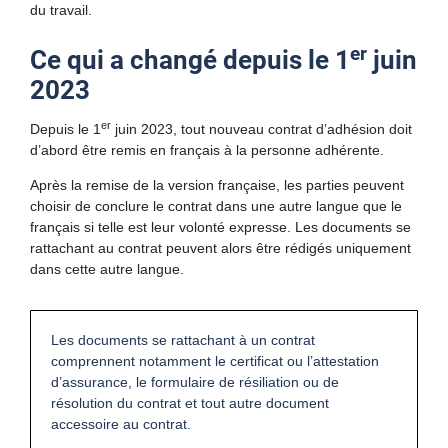
du travail.
Suivi d’une plainte ou d’une dénonciation
er
Ce qui a changé depuis le 1
juin
Étapes du traitement des plaintes et des dénonciations
2023
Foire aux questions
er
Depuis le 1
juin 2023, tout nouveau contrat d’adhésion doit
d’abord être remis en français à la personne adhérente.
Après la remise de la version française, les parties peuvent
choisir de conclure le contrat dans une autre langue que le
français si telle est leur volonté expresse. Les documents se
rattachant au contrat peuvent alors être rédigés uniquement
dans cette autre langue.
Les documents se rattachant à un contrat
comprennent notamment le certificat ou l’attestation
d’assurance, le formulaire de résiliation ou de
résolution du contrat et tout autre document
accessoire au contrat.