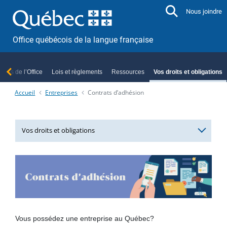
Aller directement au contenu
Nous joindre
Office québécois de la langue française
opos de l’Office
Lois et règlements
Ressources
Vos droits et obligations
Accueil
Entreprises
Contrats d’adhésion
Vos droits et obligations
Entreprises
Comité de francisation
Permanence de la francisation
Affichage des marques de commerce et des noms
d’entreprises
Vous possédez une entreprise au Québec?