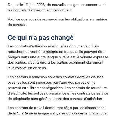
Marques de commerce sur les produits
er
Depuis le 1
juin 2023, de nouvelles exigences concernant
les contrats d’adhésion sont en vigueur.
Contrats d’adhésion
Balado
Voici ce que vous devez savoir sur les obligations en matière
Liste des entreprises certifiées par l’Office
de contrats.
Liste des ententes particulières en vigueur
Ce qui n’a pas changé
Liste des entreprises non conformes au processus de
francisation
Les contrats d’adhésion ainsi que les documents qui s’y
rattachent doivent être rédigés en français. Ils peuvent être
Mémo, mon assistant pour la francisation
rédigés dans une autre langue si telle est la volonté expresse
des parties, c’est-à-dire si les parties expriment clairement
Administration publique
Autoévaluation
leur volonté en ce sens.
Le français, en six thèmes gagnants pour votre entreprise
Les contrats d’adhésion sont des contrats dont les clauses
Ordres professionnels
Organismes reconnus
essentielles sont imposées par l’une des parties et ne
Organismes ayant un certificat ou une attestation de
peuvent être librement négociées. Les contrats de fourniture
Plaintes et dénonciations
Foire aux questions
conformité
d’électricité, les polices d’assurance et les contrats de service
Exemple d’une étude de cas fictive
de téléphonie sont généralement des contrats d’adhésion.
Informations à lire avant de porter plainte ou de formuler
une dénonciation
Les contrats de travail demeurent régis par les dispositions
de la
Charte de la langue française
qui concernent la langue
Dépôt d’une plainte ou d’une dénonciation